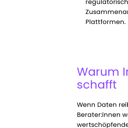
regulatorisch
Zusammenarb
Plattformen.
Warum In
schafft
Wenn Daten reib
Berater:innen w
wertschöpfender