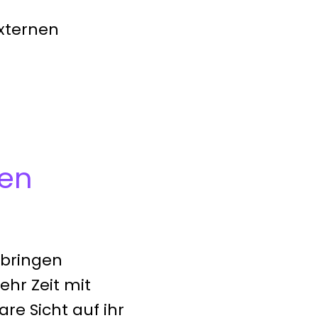
xternen
uen
rbringen
ehr Zeit mit
re Sicht auf ihr