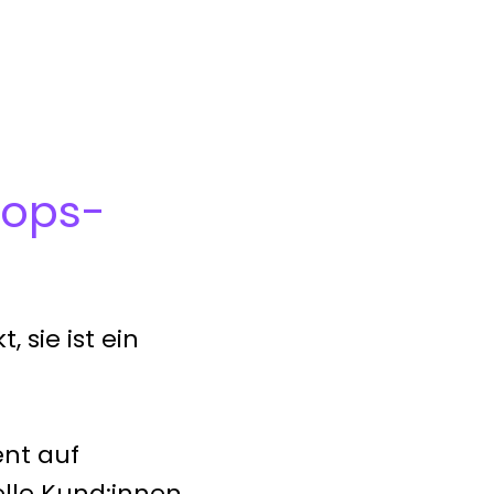
tops-
 sie ist ein
ent auf
lle Kund:innen.