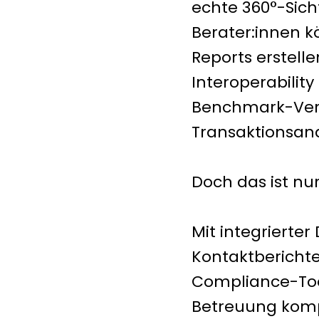
echte 360°-Sic
Berater:innen k
Reports erstell
Interoperability
Benchmark-Vergl
Transaktionsan
Doch das ist nu
Mit integriert
Kontaktbericht
Compliance-Tool
Betreuung komp