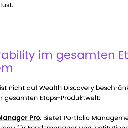
lust.
rability im gesamten E
em
 ist nicht auf Wealth Discovery beschränkt,
er gesamten Etops-Produktwelt:
 Manager Pro
: Bietet Portfolio Managem
iveau für Fondsmanager und institutione