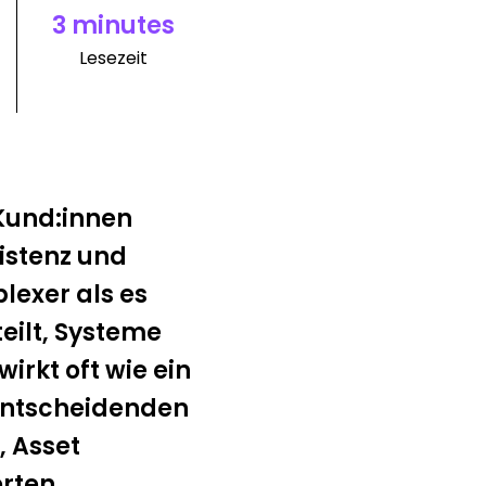
3 minutes
Lesezeit
Kund:innen
istenz und
lexer als es
eilt, Systeme
rkt oft wie ein
 entscheidenden
, Asset
erten