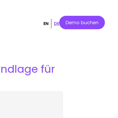
Demo buchen
EN
DE
undlage für