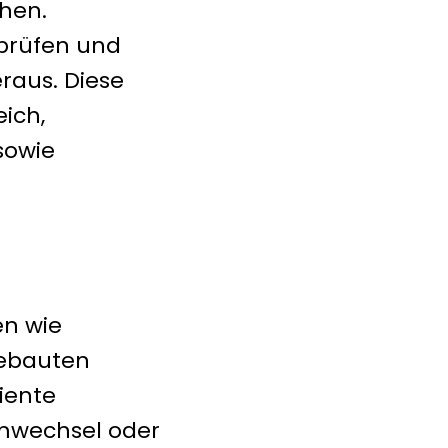
hen.
 prüfen und
raus. Diese
eich,
sowie
en wie
gebauten
iente
mwechsel oder