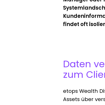
Systemlandscha
Kundeninforma
findet oft isolier
Daten ve
zum Clie
etops Wealth Di
Assets über ver