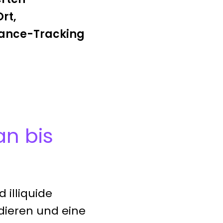
rt,
ance-Tracking
n bis
 illiquide
dieren und eine