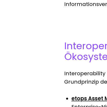
Informationsver
Interope
Ökosyst
Interoperability
Grundprinzip d
etops Asset
Enterprise-N