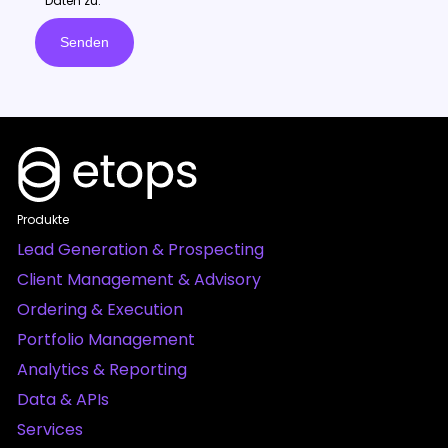
Daten zu.
Produkte
Lead Generation & Prospecting
Client Management & Advisory
Ordering & Execution
Portfolio Management
Analytics & Reporting
Data & APIs
Services