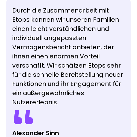
Durch die Zusammenarbeit mit
Etops können wir unseren Familien
einen leicht verständlichen und
individuell angepassten
Vermögensbericht anbieten, der
ihnen einen enormen Vorteil
verschafft. Wir schätzen Etops sehr
für die schnelle Bereitstellung neuer
Funktionen und ihr Engagement für
ein außergewöhnliches
Nutzererlebnis.
Anthony Gimigliano
Sacha Fedier
Head Institutional Desk
CEO
Swissquote
VT Wealth Management
Alexander Sinn